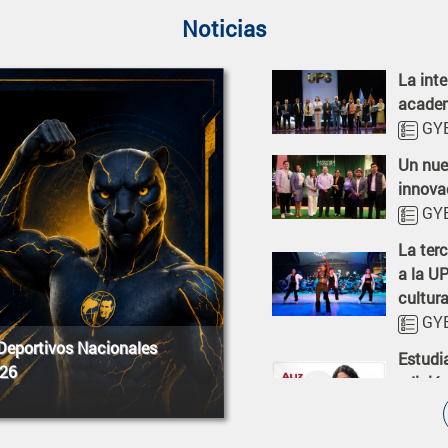
Noticias
La inte
Abrir not
academ
GYE
Un nuev
Abrir not
innova
GYE
La ter
Abrir not
a la U
cultura
GYE
 Deportivos Nacionales
Estudi
Abrir not
026
edició
Funció
UPS