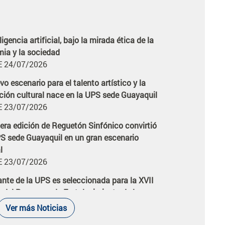
ligencia artificial, bajo la mirada ética de la
icia
ia y la sociedad
 24/07/2026
o escenario para el talento artístico y la
icia
ción cultural nace en la UPS sede Guayaquil
 23/07/2026
cera edición de Reguetón Sinfónico convirtió
icia
PS sede Guayaquil en un gran escenario
l
 23/07/2026
ante de la UPS es seleccionada para la XVII
icia
n del Programa de Fortalecimiento de la
n Pública en América Latina
Ver más Noticias
 21/07/2026