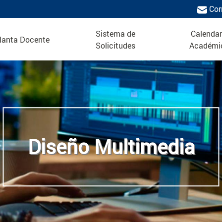
Cor
Sistema de
Calendar
lanta Docente
Solicitudes
Académi
Diseño Multimedia